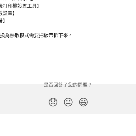
籤打印機設置工具】
數設置】
帶】
換為熱敏模式需要把碳帶拆下來。
是否回答了您的問題？
😞
😐
😃