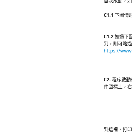
首次啟動，如
C1.1 
下圖情
C1.2 
如遇下圖
到，則可略過
https://ww
C2. 
程序啟動後
件圖標上，右
到這裡，打印