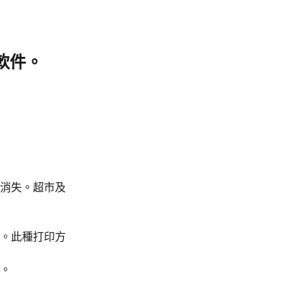
t」軟件。
消失。超市及
。此種打印方
。