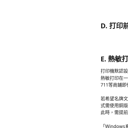
D. 打
E. 熱敏
打印機默認設
熱敏打印在一
711等商鋪
若希望名牌文
式需使用銅版
此時，需提前
「Window